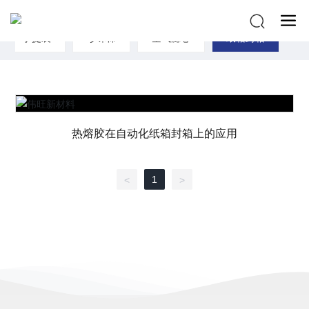
C
A
S
E
手提袋
珍珠棉
空气滤芯
纸箱封箱
热熔胶在自动化纸箱封箱上的应用
1
<
>